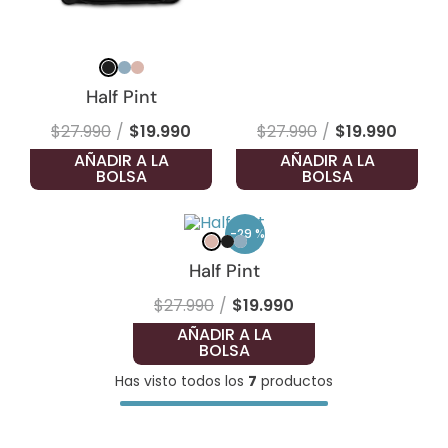
Half Pint
$
27
.
990
$
19
.
990
$
27
.
990
$
19
.
990
AÑADIR A LA
AÑADIR A LA
BOLSA
BOLSA
-
29 %
Half Pint
$
27
.
990
$
19
.
990
AÑADIR A LA
BOLSA
Has visto todos los
7
productos