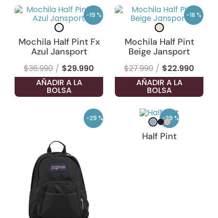
-
19 %
-
18 %
Mochila Half Pint Fx
Mochila Half Pint
Azul Jansport
Beige Jansport
$
36
.
990
$
29
.
990
$
27
.
990
$
22
.
990
AÑADIR A LA
AÑADIR A LA
BOLSA
BOLSA
-
29 %
-
29 %
Half Pint