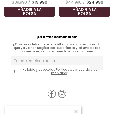
$
39
.
990
$
19
.
990
$
44
.
990
$
24
.
990
AÑADIR A LA
AÑADIR A LA
BOLSA
BOLSA
¡Ofertas semanales!
¿Quieres adelantarte a lo último para la temporada
que ya viene? Regístrate, suscríbete y sé uno de los
primeros en conocer nuestras promociones
He leído y acepto las
Políticas de privacidad de
marketing
*
×