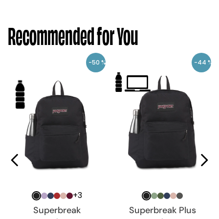
Recommended for You
-
50 %
-
44 %
+
3
Superbreak
Superbreak Plus