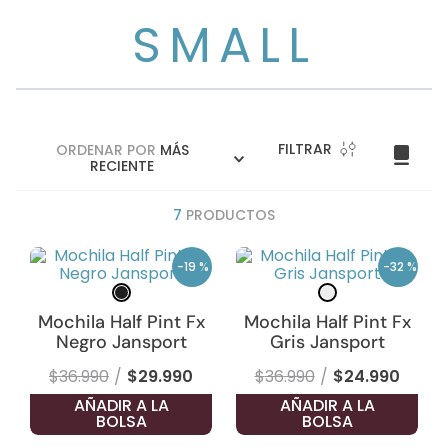
SMALL
FILTRAR
ORDENAR POR
MÁS
RECIENTE
7
PRODUCTOS
-
19 %
-
32 %
Mochila Half Pint Fx
Mochila Half Pint Fx
Negro Jansport
Gris Jansport
$
36
.
990
$
29
.
990
$
36
.
990
$
24
.
990
AÑADIR A LA
AÑADIR A LA
BOLSA
BOLSA