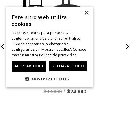
×
Este sitio web utiliza
cookies
Usamos cookies para personalizar
contenido, anuncios y analizar el tráfico.
Puedes aceptarlas, rechazarlas o
configurarlas en 'Mostrar detalles'. Conoce
más en nuestra
Política de privacidad
ACEPTAR TODO
RECHAZAR TODO
Superbreak Plus
MOSTRAR DETALLES
$
44
.
990
$
24
.
990
AÑADIR A LA
BOLSA