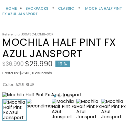
BACKPACKS
CLASSIC
MOCHILA HALF PINT
FX AZUL JANSPORT
Referencia
:
JS0A3C4JDM6-SCP
MOCHILA HALF PINT FX
AZUL JANSPORT
$
29
.
990
$
36
.
990
19 %
Hasta
12
x
$
2500
,
0
de interés
Color
AZUL BLUE