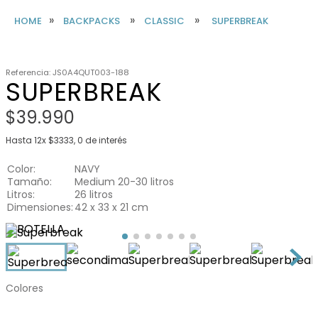
BACKPACKS
CLASSIC
SUPERBREAK
Referencia
:
JS0A4QUT003-188
SUPERBREAK
$
39
.
990
Hasta
12
x
$
3333
,
0
de interés
Color
NAVY
Tamaño
Medium 20-30 litros
Litros
26 litros
Dimensiones
42 x 33 x 21 cm
Colores