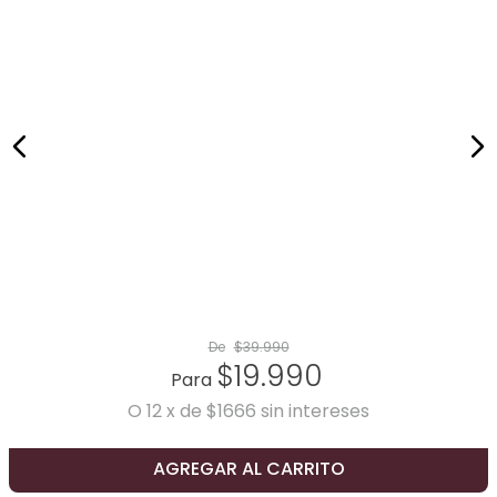
De
$
39
.
990
$
19
.
990
Para
O
12
x
de
$1666
sin intereses
AGREGAR AL CARRITO