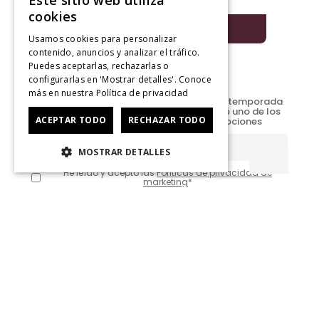
Este sitio web utiliza
$
39
.
990
$
19
.
990
cookies
AÑADIR A LA
BOLSA
Usamos cookies para personalizar
contenido, anuncios y analizar el tráfico.
Puedes aceptarlas, rechazarlas o
configurarlas en 'Mostrar detalles'. Conoce
¡Ofertas semanales!
más en nuestra
Política de privacidad
¿Quieres adelantarte a lo último para la temporada
que ya viene? Regístrate, suscríbete y sé uno de los
ACEPTAR TODO
RECHAZAR TODO
primeros en conocer nuestras promociones
MOSTRAR DETALLES
He leído y acepto las
Políticas de privacidad de
marketing
*
@Contáctanos