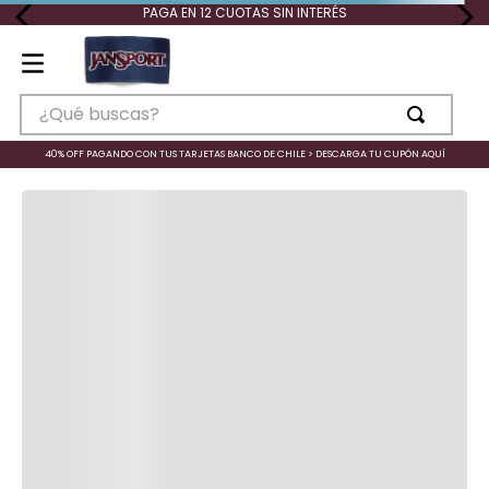
PAGA EN 12 CUOTAS SIN INTERÉS
¿Qué buscas?
TÉRMINOS MÁS BUSCADOS
40% OFF PAGANDO CON TUS TARJETAS BANCO DE CHILE > DESCARGA TU CUPÓN AQUÍ
1
.
mochilas
2
.
tote
3
.
mochila
4
.
bolso
5
.
superbreak
6
.
banano
7
.
half pint
8
.
lonchera
9
.
right pack