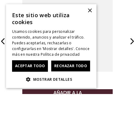
×
Este sitio web utiliza
cookies
Usamos cookies para personalizar
contenido, anuncios y analizar el tráfico.
Puedes aceptarlas, rechazarlas o
configurarlas en 'Mostrar detalles'. Conoce
más en nuestra
Política de privacidad
ACEPTAR TODO
RECHAZAR TODO
Gift Card $200.000
MOSTRAR DETALLES
$
200
.
000
AÑADIR A LA
BOLSA
¡Ofertas semanales!
¿Quieres adelantarte a lo último para la temporada
que ya viene? Regístrate, suscríbete y sé uno de los
primeros en conocer nuestras promociones