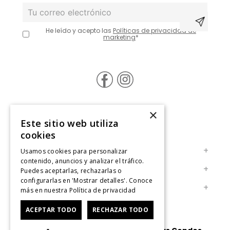
He leído y acepto las
Políticas de privacidad de
marketing
*
×
@Contáctanos
Este sitio web utiliza
cookies
Servicio al Consumidor
+
Usamos cookies para personalizar
contenido, anuncios y analizar el tráfico.
Centro de Ayuda
Legal
+
Puedes aceptarlas, rechazarlas o
¿Cómo comprar en Jansport.cl?
configurarlas en 'Mostrar detalles'. Conoce
Políticas de Privacidad
Cuenta
+
Nuestras Tiendas
más en nuestra
Política de privacidad
Términos y Condiciones
Contáctanos
Mi Cuenta
Cambios, Retracto y Garantía
ACEPTAR TODO
RECHAZAR TODO
Retiro en tienda
Sigue tu compra
Políticas de Despacho
Solicitar Factura
Historial de Compras