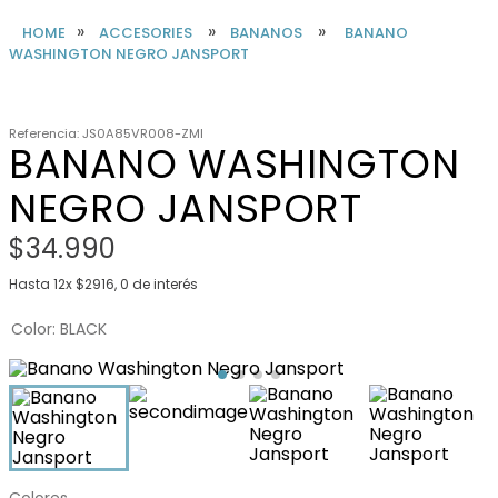
ACCESORIES
BANANOS
BANANO
WASHINGTON NEGRO JANSPORT
Referencia
:
JS0A85VR008-ZMI
BANANO WASHINGTON
NEGRO JANSPORT
$
34
.
990
Hasta
12
x
$
2916
,
0
de interés
Color
BLACK