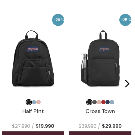
-
29 %
-
25 %
Half Pint
Cross Town
$
27
.
990
$
19
.
990
$
39
.
990
$
29
.
990