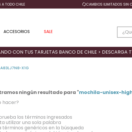
 A TODO CHILE
CAMBIOS ILIMITADOS SIN
¿Qué 
ACCESORIOS
SALE
TÉRMINOS MÁS BUSCADOS
NDO CON TUS TARJETAS BANCO DE CHILE > DESCARGA 
1
.
mochilas
2
.
mochila
0A83LJ7N8-X1G
3
.
tote
4
.
bolso
tramos ningún resultado para "
mochila-unisex-high
5
.
superbreak
 hacer?
6
.
banano
7
.
big student
rueba los términos ingresados
ta utilizar una sola palabra
8
.
half pint
za términos genéricos en la búsqueda