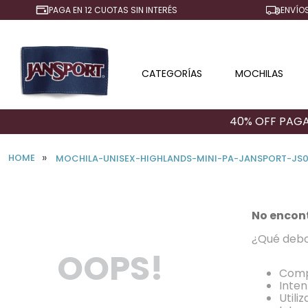
PAGA EN 12 CUOTAS SIN INTERÉS
ENVÍOS
CATEGORÍAS
MOCHILAS
40% OFF PAGA
MOCHILA-UNISEX-HIGHLANDS-MINI-PA-JANSPORT-JS
No encon
¿Qué debo
OOPS!
Comp
Inten
Utili