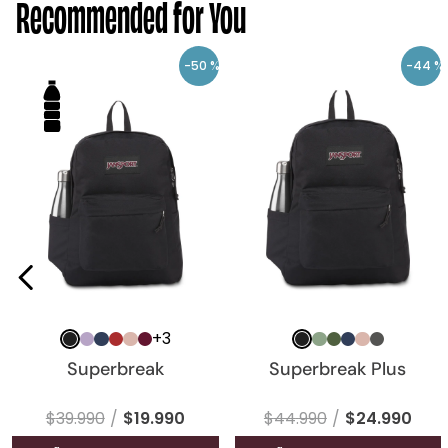
Recommended for You
-
50 %
-
44 %
+
3
Superbreak
Superbreak Plus
$
39
.
990
$
19
.
990
$
44
.
990
$
24
.
990