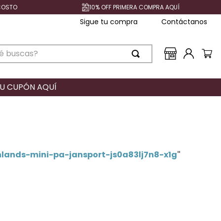
 COSTO
10% OFF PRIMERA COMPRA AQUÍ
Sigue tu compra
Contáctanos
buscas?
TU CUPÓN AQUÍ
lands-mini-pa-jansport-js0a83lj7n8-x1g
"