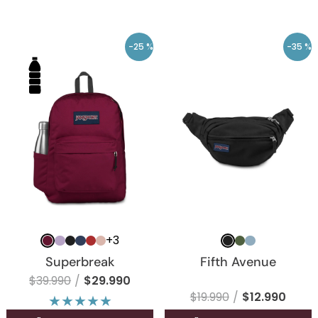
-
25 %
-
35 %
+
3
Superbreak
Fifth Avenue
$
39
.
990
$
29
.
990
$
19
.
990
$
12
.
990
★
★
★
★
★