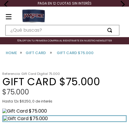
PAGA EN 12 CUOTAS SIN INTERÉS
¿Qué buscas?
TÉRMINOS MÁS BUSCADOS
10% OFF EN TU PRIMERA COMPRA AL REGISTRARTE EN NUESTRO NEWSLETTER
1
.
mochilas
GIFT CARD
GIFT CARD $75.000
2
.
tote
3
.
mochila
Referencia
:
Gift Card Digital 75.000
GIFT CARD $75.000
4
.
bolso
$
75
.
000
5
.
superbreak
6
.
banano
Hasta
12
x
$
6250
,
0
de interés
7
.
big student
8
.
half pint