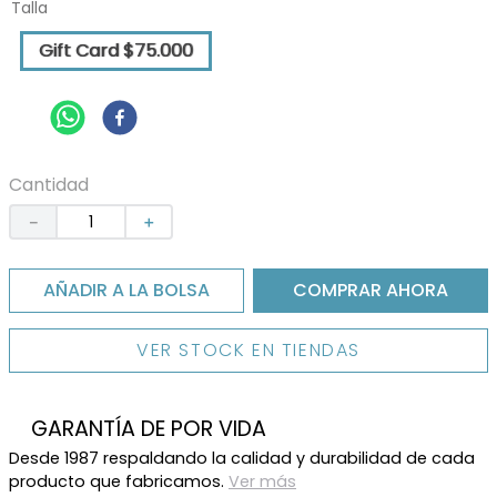
Talla
9
.
lonchera
10
.
right pack
Gift Card $75.000
Cantidad
－
＋
AÑADIR A LA BOLSA
COMPRAR AHORA
VER STOCK EN TIENDAS
GARANTÍA DE POR VIDA
Desde 1987 respaldando la calidad y durabilidad de cada
producto que fabricamos.
Ver más