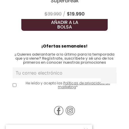
Superbreak
$
39
.
990
$
19
.
990
AÑADIR A LA
BOLSA
¡Ofertas semanales!
¿Quieres adelantarte a lo último para la temporada
que ya viene? Regístrate, suscríbete y sé uno de los
primeros en conocer nuestras promociones
He leído y acepto las
Políticas de privacidad de
marketing
*