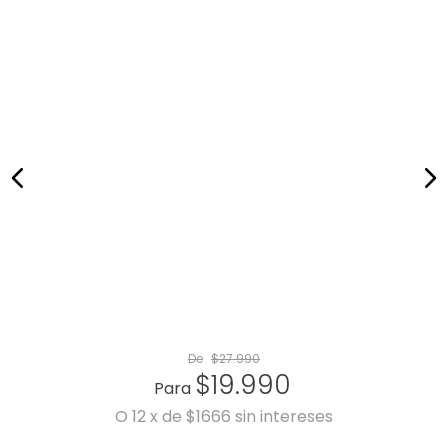
De
$
27
.
990
$
19
.
990
Para
O
12
x
de
$1666
sin intereses