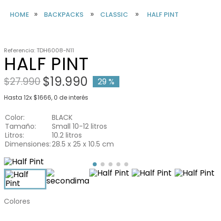
BACKPACKS
CLASSIC
HALF PINT
Referencia
:
TDH6008-N11
HALF PINT
$
19
.
990
$
27
.
990
29 %
Hasta
12
x
$
1666
,
0
de interés
Color
BLACK
Tamaño
Small 10-12 litros
Litros
10.2 litros
Dimensiones
28.5 x 25 x 10.5 cm
Colores